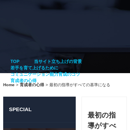
TOP
当サイト立ち上げの背景
若手を育て上げるために
コミュニケーション能力育成のコツ
育成者の心得
Home
>
育成者の心得
>
最初の指導がすべての基準になる
SPECIAL
最初の指
導がすべ