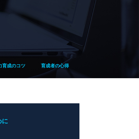
力育成のコツ
育成者の心得
めに