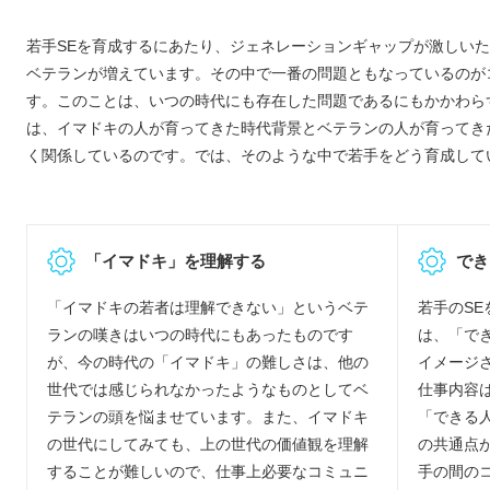
若手SEを育成するにあたり、ジェネレーションギャップが激しい
ベテランが増えています。その中で一番の問題ともなっているのが
す。このことは、いつの時代にも存在した問題であるにもかかわら
は、イマドキの人が育ってきた時代背景とベテランの人が育ってき
く関係しているのです。では、そのような中で若手をどう育成して
「イマドキ」を理解する
でき
「イマドキの若者は理解できない」というベテ
若手のS
ランの嘆きはいつの時代にもあったものです
は、「で
が、今の時代の「イマドキ」の難しさは、他の
イメージ
世代では感じられなかったようなものとしてベ
仕事内容
テランの頭を悩ませています。また、イマドキ
「できる
の世代にしてみても、上の世代の価値観を理解
の共通点
することが難しいので、仕事上必要なコミュニ
手の間の